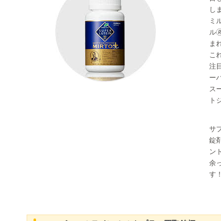
し
ミ
ル
ま
こ
注
ー
ス
ト
サ
錠
ン
余
す