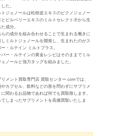
ました。
ルトジェノールは松樹皮エキスのピクノジェノー
🄬とビルベリーエキスのミルトセレクト🄬から生
れた成分。
れらの成分を組み合わせることで生まれる働きに
目しミルトジェノールを開発し、生まれたのがス
パー・ルテイン ミルトプラス。
ーパー・ルテインの黄金レシピはそのままでミル
ジェノールと強力タッグを組みました。
プリメント買取専門店 買取センター.comでは、
剤やカプセル、飲料などの形を問わずにサプリメ
トに関わるお品物であれば何でも買取致します。
ってしまったサプリメントを高価買取いたしま
！