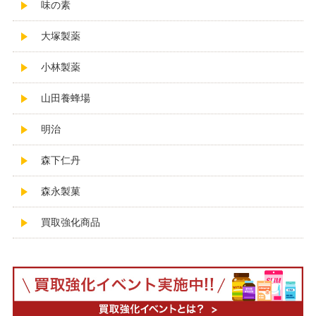
味の素
大塚製薬
小林製薬
山田養蜂場
明治
森下仁丹
森永製菓
買取強化商品