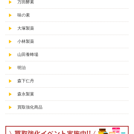
万田酵素
味の素
大塚製薬
小林製薬
山田養蜂場
明治
森下仁丹
森永製菓
買取強化商品