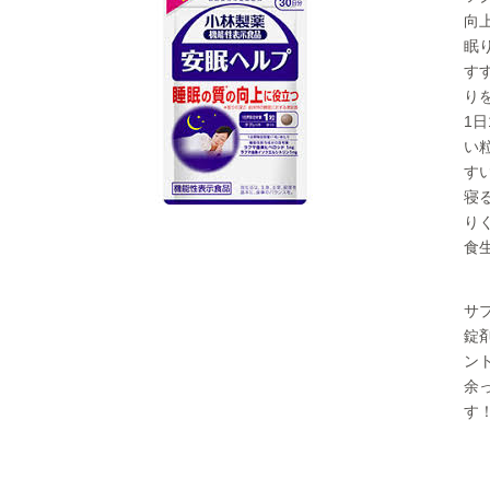
向
眠
す
り
1
い
す
寝
り
食
サ
錠
ン
余
す