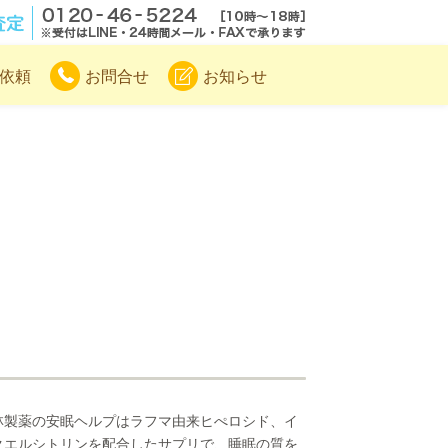
.com
無料電話査定
依頼
お問合せ
お知らせ
林製薬の安眠ヘルプはラフマ由来ヒぺロシド、イ
クエルシトリンを配合したサプリで、睡眠の質を