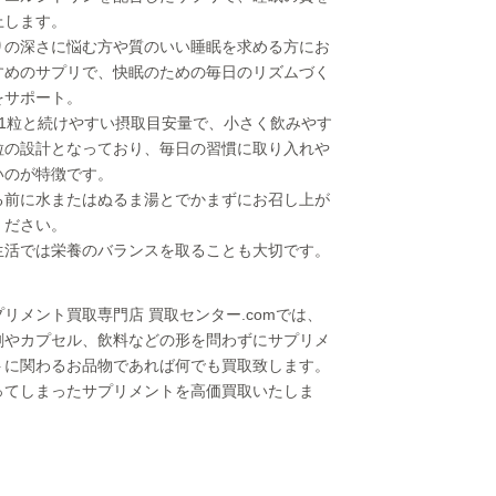
上します。
りの深さに悩む方や質のいい睡眠を求める方にお
すめのサプリで、快眠のための毎日のリズムづく
をサポート。
日1粒と続けやすい摂取目安量で、小さく飲みやす
粒の設計となっており、毎日の習慣に取り入れや
いのが特徴です。
る前に水またはぬるま湯とでかまずにお召し上が
ください。
生活では栄養のバランスを取ることも大切です。
プリメント買取専門店 買取センター.comでは、
剤やカプセル、飲料などの形を問わずにサプリメ
トに関わるお品物であれば何でも買取致します。
ってしまったサプリメントを高価買取いたしま
！