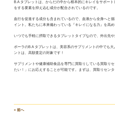
B.A タブレットは、からだの中から根本的にキレイをサポー
をする要素を抑え込む成分が配合されているのです。
血行を促進する成分も含まれているので、血液から全身へと循
イント。私たちに本来備わっている『キレイになる力』を高め
いつでも手軽に摂取できるタブレットタイプなので、外出先や
ポーラのB.A タブレットは、美容系のサプリメントの中でも
ントは、高額査定の対象です！
サプリメントや健康補助食品を専門に買取りしている買取りセン
たい！」にお応えすることが可能です。まずは、買取りセンター
« 前へ