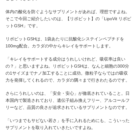
体内の酸化を防ぐようなサプリメントがあれば、理想ですよね。
そこで今回ご紹介したいのは、【リポビット】の「LipoVit リポビ
ットGSH」です。
リポビットGSHは、1袋あたりに抗酸化システインペプチドを
100mg配合。カラダの中からキレイをサポートします。
「キレイをサポートする成分はうれしいけれど、吸収率は良い
の？」と思いますよね。リポビットGSHは、なんと細胞の300分
の1サイズまでナノ加工することに成功。微粒子ならではの吸収
力を発揮してくれるので、カラダの隅々まで行きわたるのです。
さらにうれしいのは、「安全・安心」が徹底されていること。日
本国内で製造されており、遺伝子組み換えフリー、アルコールフ
リーなど、品質の良さが追求されているサプリメントなのです。
「いつまでもサビない若さ」を手に入れるためにも、こういった
サプリメントを取り入れていきたいですよね。